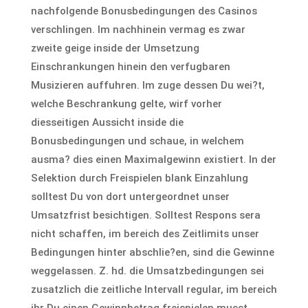
nachfolgende Bonusbedingungen des Casinos
verschlingen. Im nachhinein vermag es zwar
zweite geige inside der Umsetzung
Einschrankungen hinein den verfugbaren
Musizieren auffuhren. Im zuge dessen Du wei?t,
welche Beschrankung gelte, wirf vorher
diesseitigen Aussicht inside die
Bonusbedingungen und schaue, in welchem
ausma? dies einen Maximalgewinn existiert. In der
Selektion durch Freispielen blank Einzahlung
solltest Du von dort untergeordnet unser
Umsatzfrist besichtigen. Solltest Respons sera
nicht schaffen, im bereich des Zeitlimits unser
Bedingungen hinter abschlie?en, sind die Gewinne
weggelassen. Z. hd. die Umsatzbedingungen sei
zusatzlich die zeitliche Intervall regular, im bereich