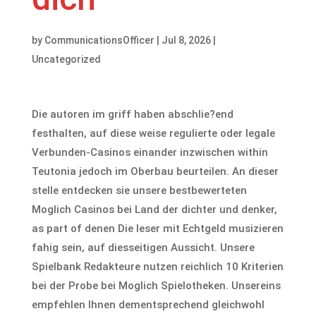
by
CommunicationsOfficer
|
Jul 8, 2026
|
Uncategorized
Die autoren im griff haben abschlie?end
festhalten, auf diese weise regulierte oder legale
Verbunden-Casinos einander inzwischen within
Teutonia jedoch im Oberbau beurteilen. An dieser
stelle entdecken sie unsere bestbewerteten
Moglich Casinos bei Land der dichter und denker,
as part of denen Die leser mit Echtgeld musizieren
fahig sein, auf diesseitigen Aussicht. Unsere
Spielbank Redakteure nutzen reichlich 10 Kriterien
bei der Probe bei Moglich Spielotheken. Unsereins
empfehlen Ihnen dementsprechend gleichwohl