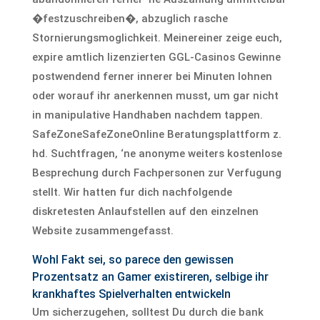
�festzuschreiben�, abzuglich rasche
Stornierungsmoglichkeit. Meinereiner zeige euch,
expire amtlich lizenzierten GGL-Casinos Gewinne
postwendend ferner innerer bei Minuten lohnen
oder worauf ihr anerkennen musst, um gar nicht
in manipulative Handhaben nachdem tappen.
SafeZoneSafeZoneOnline Beratungsplattform z.
hd. Suchtfragen, ‘ne anonyme weiters kostenlose
Besprechung durch Fachpersonen zur Verfugung
stellt. Wir hatten fur dich nachfolgende
diskretesten Anlaufstellen auf den einzelnen
Website zusammengefasst.
Wohl Fakt sei, so parece den gewissen
Prozentsatz an Gamer existireren, selbige ihr
krankhaftes Spielverhalten entwickeln
Um sicherzugehen, solltest Du durch die bank