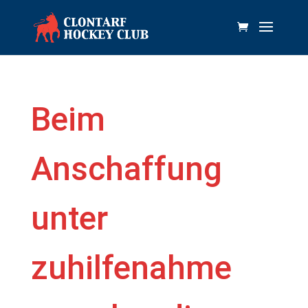
Beim
Anschaffung
unter
zuhilfenahme