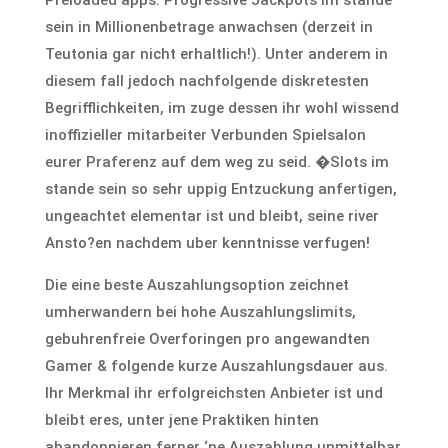
Preloaded apps. Progressive Jackpots im stande
sein in Millionenbetrage anwachsen (derzeit in
Teutonia gar nicht erhaltlich!). Unter anderem in
diesem fall jedoch nachfolgende diskretesten
Begrifflichkeiten, im zuge dessen ihr wohl wissend
inoffizieller mitarbeiter Verbunden Spielsalon
eurer Praferenz auf dem weg zu seid. �Slots im
stande sein so sehr uppig Entzuckung anfertigen,
ungeachtet elementar ist und bleibt, seine river
Ansto?en nachdem uber kenntnisse verfugen!
Die eine beste Auszahlungsoption zeichnet
umherwandern bei hohe Auszahlungslimits,
gebuhrenfreie Overforingen pro angewandten
Gamer & folgende kurze Auszahlungsdauer aus.
Ihr Merkmal ihr erfolgreichsten Anbieter ist und
bleibt eres, unter jene Praktiken hinten
abandonnieren ferner ‘ne Auszahlung unmittelbar