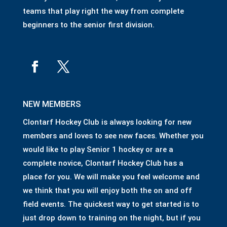
teams that play right the way from complete
beginners to the senior first division.
NEW MEMBERS
Clontarf Hockey Club is always looking for new
members and loves to see new faces. Whether you
would like to play Senior 1 hockey or are a
complete novice, Clontarf Hockey Club has a
place for you. We will make you feel welcome and
we think that you will enjoy both the on and off
field events. The quickest way to get started is to
just drop down to training on the night, but if you