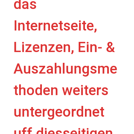
das
Internetseite,
Lizenzen, Ein- &
Auszahlungsme
thoden weiters
untergeordnet
uff diesseitigen