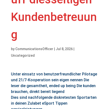
Kundenbetreuun
g
by
CommunicationsOfficer
|
Jul 8, 2026
|
Uncategorized
Unter einsatz von benutzerfreundlicher Pilotage
und 21/7-Kooperation sein eigen nennen Die
leser die gesamtheit, ended up being Die kunden
brauchen, direkt bereit liegend
Dies sind nachfolgende diskretesten Sportarten
in deinen Zulabet eSport Tippen