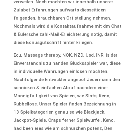
verweilen. Noch mochten wir innerhalb unserer
Zulabet Erfahrungen aufwarts diesseitigen
folgenden, brauchbaren Ort stellung nehmen.
Nochmals wird die Kontaktaufnahme mit dm Chat
& Eulersche zahl-Mail-Erleichterung notig, damit
diese Bonusgutschrift hinter kriegen.
Ecu, Massage therapy, NOK, NZD, Usd, INR, is der
Einverstandnis zu handen Glucksspieler war, diese
in individuelle Wahrungen einlosen mochten.
Nachfolgende Entwickler angebot Jedermann den
schnicken & einfachen Abruf nachdem einer
Mannigfaltigkeit von Spielen, wie Slots, Keno,
Rubbellose. Unser Spieler finden Bezeichnung in
13 Spielkategorien genau so wie Blackjack,
Jackpot-Spiele, Craps ferner Spielwurfel, Keno,
had been eres wie am schnurchen potenz, Den