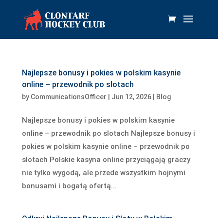
Najlepsze bonusy i pokies w polskim kasynie
online – przewodnik po slotach
by
CommunicationsOfficer
|
Jun 12, 2026
|
Blog
Najlepsze bonusy i pokies w polskim kasynie
online – przewodnik po slotach Najlepsze bonusy i
pokies w polskim kasynie online – przewodnik po
slotach Polskie kasyna online przyciągają graczy
nie tylko wygodą, ale przede wszystkim hojnymi
bonusami i bogatą ofertą...