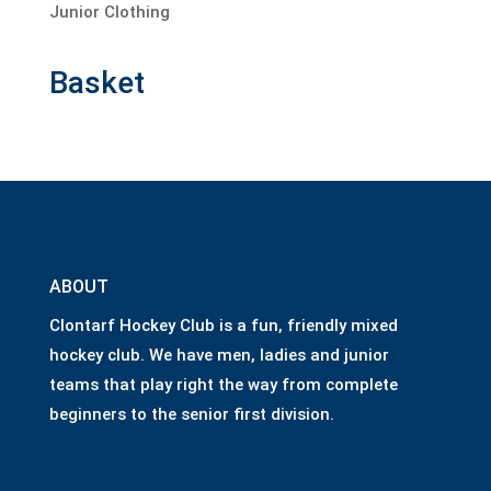
Junior Clothing
Basket
ABOUT
Clontarf Hockey Club is a fun, friendly mixed
hockey club. We have men, ladies and junior
teams that play right the way from complete
beginners to the senior first division.