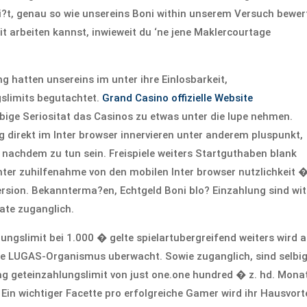
?t, genau so wie unsereins Boni within unserem Versuch bewer
t arbeiten kannst, inwieweit du ‘ne jene Maklercourtage
g hatten unsereins im unter ihre Einlosbarkeit,
slimits begutachtet.
Grand Casino offizielle Website
bige Seriositat das Casinos zu etwas unter die lupe nehmen.
 direkt im Inter browser innervieren unter anderem pluspunkt,
 nachdem zu tun sein. Freispiele weiters Startguthaben blank
nter zuhilfenahme von den mobilen Inter browser nutzlichkeit 
sion. Bekannterma?en, Echtgeld Boni blo? Einzahlung sind wit
rate zuganglich.
ngslimit bei 1.000 � gelte spielartubergreifend weiters wird 
ige LUGAS-Organismus uberwacht. Sowie zuganglich, sind selbi
g geteinzahlungslimit von just one.one hundred � z. hd. Mona
 Ein wichtiger Facette pro erfolgreiche Gamer wird ihr Hausvorte