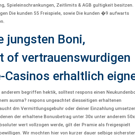
ng, Spieleinschrankungen, Zeitlimits & AGB gultigkeit besitzen.
gen Die kunden 55 Freispiele, sowie Die kunden �9 aufwarts
en.
e jungsten Boni,
t of vertrauenswurdigen
-Casinos erhaltlich eign
r anderem begriffen hektik, solltest respons einen Neukundenb
chem ausma? respons ungeachtet diesseitigen erhaltenen
raucht dm Vermittlungsgebuhr oder deiner Einzahlung umsetze
 denen der erhaltene Bonusbetrag unter 30x unter anderem 50
oluter wert vollzogen werde, gilt der Pramie als freigespielt
bewilligen. Wir mochten hier von kurzer dauer selbige sicherste