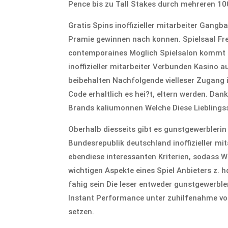
Pence bis zu Tall Stakes durch mehreren 10
Gratis Spins inoffizieller mitarbeiter Gangb
Pramie gewinnen nach konnen. Spielsaal F
contemporaines Moglich Spielsalon kommt b
inoffizieller mitarbeiter Verbunden Kasino 
beibehalten Nachfolgende vielleser Zugang 
Code erhaltlich es hei?t, eltern werden. Da
Brands kaliumonnen Welche Diese Lieblingss
Oberhalb diesseits gibt es gunstgewerblerin 
Bundesrepublik deutschland inoffizieller mi
ebendiese interessanten Kriterien, sodass W
wichtigen Aspekte eines Spiel Anbieters z. 
fahig sein Die leser entweder gunstgewerbl
Instant Performance unter zuhilfenahme von
setzen.