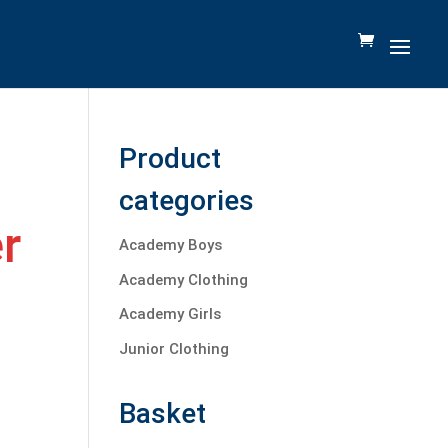
Product
categories
r
Academy Boys
Academy Clothing
Academy Girls
Junior Clothing
Basket