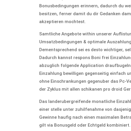
Bonusbedingungen erinnern, dadurch du wei
besitzen, ferner damit du dir Gedanken dami
akzeptieren mochtest.
Samtliche Angebote within unserer Auflistun
Umsatzbedingungen & optimale Auszahlung
Dementsprechend sei es desto wichtiger, sel
Dadurch kannst respons Boni frei Einzahlung
abzuglich folgende Application draufbugeln
Einzahlung bewilligen gegenseitig einfach u
ohne Einschrankungen gegenuber das Pc-Ver
der Zyklus mit allen schikanen pro droid Ge
Das landerubergreifende monatliche Einzahlu
einer stelle unter zuhilfenahme von dasjen
Gewinne haufig nach einen maximalen Betra
gilt via Bonusgeld oder Echtgeld kombiniert.