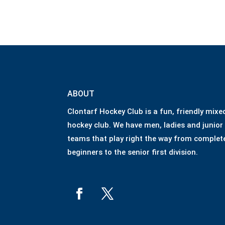
ABOUT
Clontarf Hockey Club is a fun, friendly mixe
hockey club. We have men, ladies and junior
teams that play right the way from complet
beginners to the senior first division.