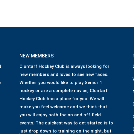
NEW MEMBERS
d
Clontarf Hockey Club is always looking for
new members and loves to see new faces.
e
Whether you would like to play Senior 1
hockey or are a complete novice, Clontarf
Hockey Club has a place for you. We will
make you feel welcome and we think that
you will enjoy both the on and off field
events. The quickest way to get started is to
just drop down to training on the night, but