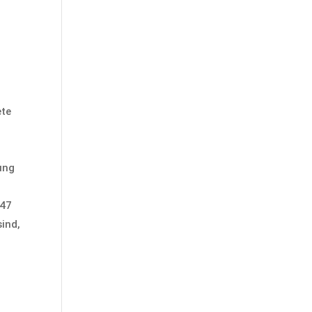
ete
ung
m
 47
ind,