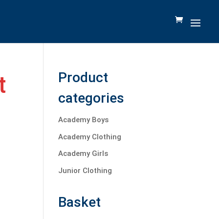
Product
t
categories
Academy Boys
Academy Clothing
Academy Girls
Junior Clothing
Basket