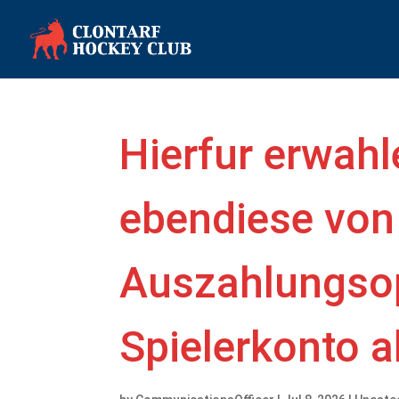
Hierfur erwahl
ebendiese von
Auszahlungsop
Spielerkonto a