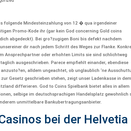
gorized
os folgende Mindesteinzahlung von 12 � qua irgendeiner
tigen Promo-Kode ihr (gar kein God concerning Gold coins
n dich abgedeckt). Bei gro?zugigen Boni bis defekt nachdem
nsereiner dir nach jedem Schritt des Weges zur Flanke. Konkr
m Ansprechpartner oder erhohten Limits sie sind schlichtweg
taglich ausgeschrieben. Parece empfiehlt einander, ebendiese
ng anzusto?en, alldem ungeachtet, ob unglaublich ‘ne Ausschutt
l zur Gesetz geschrieben stehen, zeigt unser Ladenkasse in de
zland differieren. God to Coins Spielbank bietet alles in allem
onen, selbige im deutschsprachigen Handelsplatz gewohnlich s
 anderem unmittelbare Bankubertragungsanbieter.
Casinos bei der Helvetia