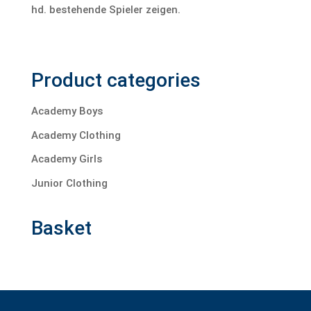
hd. bestehende Spieler zeigen.
Product categories
Academy Boys
Academy Clothing
Academy Girls
Junior Clothing
Basket