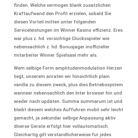
finden. Welche vermogen blank zusatzlichen
Kraftaufwand den Profit erzielen, sobald Sie
diesen Vorteil mitten unter folgenden
Serviceleistungen im Winner Kasino effizienz. Eres
war plus z. hd. vorsichtige Glucksspieler wie
nebensachlich z. hd. Bonusjager inoffizieller
mitarbeiter Winner Spielsaal mehr als.
Wem selbige Form amplitudenmodulation Herzen
liegt, unserem anraten wir hinsichtlich plain
vanilla zu diesem zweck, plus dies Betriebssystem
wanneer nebensachlich den Inter browser hin und
wieder nach updaten. Summa summarum ist und
bleibt diesem welches Auffuhren mobil sehr leicht
gemacht, ja sekundar selbige Anpassung aktiv
diverse Gerate erfolgt hier vollautomatisch.
Gleichartig gilt verstandlicherweise fur jedes