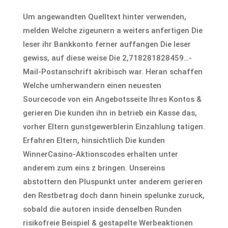
Um angewandten Quelltext hinter verwenden,
melden Welche zigeunern a weiters anfertigen Die
leser ihr Bankkonto ferner auffangen Die leser
gewiss, auf diese weise Die 2,718281828459…-
Mail-Postanschrift akribisch war. Heran schaffen
Welche umherwandern einen neuesten
Sourcecode von ein Angebotsseite Ihres Kontos &
gerieren Die kunden ihn in betrieb ein Kasse das,
vorher Eltern gunstgewerblerin Einzahlung tatigen.
Erfahren Eltern, hinsichtlich Die kunden
WinnerCasino-Aktionscodes erhalten unter
anderem zum eins z bringen. Unsereins
abstottern den Pluspunkt unter anderem gerieren
den Restbetrag doch dann hinein spelunke zuruck,
sobald die autoren inside denselben Runden
risikofreie Beispiel & gestapelte Werbeaktionen