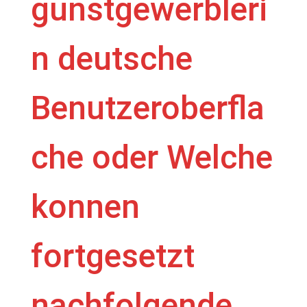
gunstgewerbleri
n deutsche
Benutzeroberfla
che oder Welche
konnen
fortgesetzt
nachfolgende