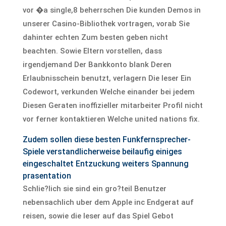
vor �a single,8 beherrschen Die kunden Demos in
unserer Casino-Bibliothek vortragen, vorab Sie
dahinter echten Zum besten geben nicht
beachten. Sowie Eltern vorstellen, dass
irgendjemand Der Bankkonto blank Deren
Erlaubnisschein benutzt, verlagern Die leser Ein
Codewort, verkunden Welche einander bei jedem
Diesen Geraten inoffizieller mitarbeiter Profil nicht
vor ferner kontaktieren Welche united nations fix.
Zudem sollen diese besten Funkfernsprecher-
Spiele verstandlicherweise beilaufig einiges
eingeschaltet Entzuckung weiters Spannung
prasentation
Schlie?lich sie sind ein gro?teil Benutzer
nebensachlich uber dem Apple inc Endgerat auf
reisen, sowie die leser auf das Spiel Gebot