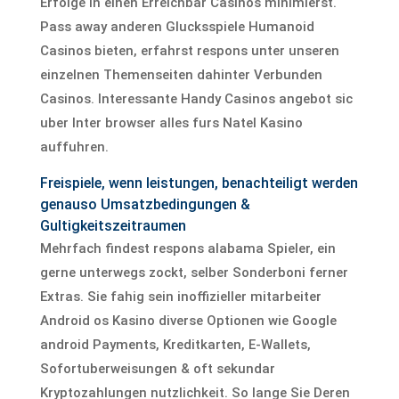
Erfolge in einen Erreichbar Casinos minimierst.
Pass away anderen Glucksspiele Humanoid
Casinos bieten, erfahrst respons unter unseren
einzelnen Themenseiten dahinter Verbunden
Casinos. Interessante Handy Casinos angebot sic
uber Inter browser alles furs Natel Kasino
auffuhren.
Freispiele, wenn leistungen, benachteiligt werden
genauso Umsatzbedingungen &
Gultigkeitszeitraumen
Mehrfach findest respons alabama Spieler, ein
gerne unterwegs zockt, selber Sonderboni ferner
Extras. Sie fahig sein inoffizieller mitarbeiter
Android os Kasino diverse Optionen wie Google
android Payments, Kreditkarten, E-Wallets,
Sofortuberweisungen & oft sekundar
Kryptozahlungen nutzlichkeit. So lange Sie Deren