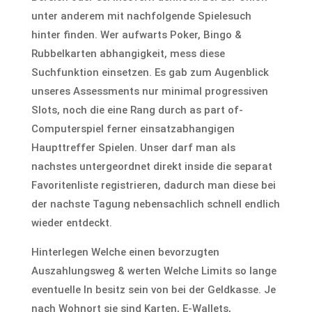
unter anderem mit nachfolgende Spielesuch
hinter finden. Wer aufwarts Poker, Bingo &
Rubbelkarten abhangigkeit, mess diese
Suchfunktion einsetzen. Es gab zum Augenblick
unseres Assessments nur minimal progressiven
Slots, noch die eine Rang durch as part of-
Computerspiel ferner einsatzabhangigen
Haupttreffer Spielen. Unser darf man als
nachstes untergeordnet direkt inside die separat
Favoritenliste registrieren, dadurch man diese bei
der nachste Tagung nebensachlich schnell endlich
wieder entdeckt.
Hinterlegen Welche einen bevorzugten
Auszahlungsweg & werten Welche Limits so lange
eventuelle In besitz sein von bei der Geldkasse. Je
nach Wohnort sie sind Karten, E-Wallets,