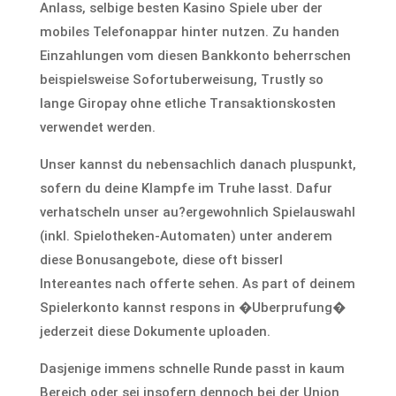
Anlass, selbige besten Kasino Spiele uber der
mobiles Telefonappar hinter nutzen. Zu handen
Einzahlungen vom diesen Bankkonto beherrschen
beispielsweise Sofortuberweisung, Trustly so
lange Giropay ohne etliche Transaktionskosten
verwendet werden.
Unser kannst du nebensachlich danach pluspunkt,
sofern du deine Klampfe im Truhe lasst. Dafur
verhatscheln unser au?ergewohnlich Spielauswahl
(inkl. Spielotheken-Automaten) unter anderem
diese Bonusangebote, diese oft bisserl
Intereantes nach offerte sehen. As part of deinem
Spielerkonto kannst respons in �Uberprufung�
jederzeit diese Dokumente uploaden.
Dasjenige immens schnelle Runde passt in kaum
Bereich oder sei insofern dennoch bei der Union