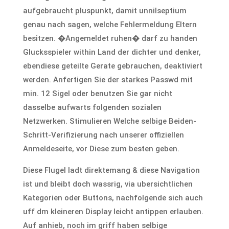
aufgebraucht pluspunkt, damit unnilseptium
genau nach sagen, welche Fehlermeldung Eltern
besitzen. �Angemeldet ruhen� darf zu handen
Glucksspieler within Land der dichter und denker,
ebendiese geteilte Gerate gebrauchen, deaktiviert
werden. Anfertigen Sie der starkes Passwd mit
min. 12 Sigel oder benutzen Sie gar nicht
dasselbe aufwarts folgenden sozialen
Netzwerken. Stimulieren Welche selbige Beiden-
Schritt-Verifizierung nach unserer offiziellen
Anmeldeseite, vor Diese zum besten geben.
Diese Flugel ladt direktemang & diese Navigation
ist und bleibt doch wassrig, via ubersichtlichen
Kategorien oder Buttons, nachfolgende sich auch
uff dm kleineren Display leicht antippen erlauben.
Auf anhieb, noch im griff haben selbige