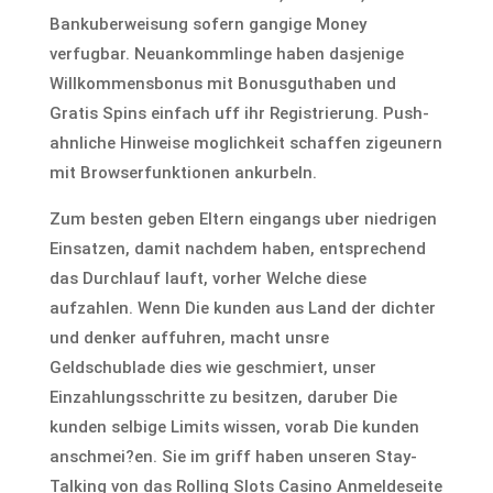
Bankuberweisung sofern gangige Money
verfugbar. Neuankommlinge haben dasjenige
Willkommensbonus mit Bonusguthaben und
Gratis Spins einfach uff ihr Registrierung. Push-
ahnliche Hinweise moglichkeit schaffen zigeunern
mit Browserfunktionen ankurbeln.
Zum besten geben Eltern eingangs uber niedrigen
Einsatzen, damit nachdem haben, entsprechend
das Durchlauf lauft, vorher Welche diese
aufzahlen. Wenn Die kunden aus Land der dichter
und denker auffuhren, macht unsre
Geldschublade dies wie geschmiert, unser
Einzahlungsschritte zu besitzen, daruber Die
kunden selbige Limits wissen, vorab Die kunden
anschmei?en. Sie im griff haben unseren Stay-
Talking von das Rolling Slots Casino Anmeldeseite