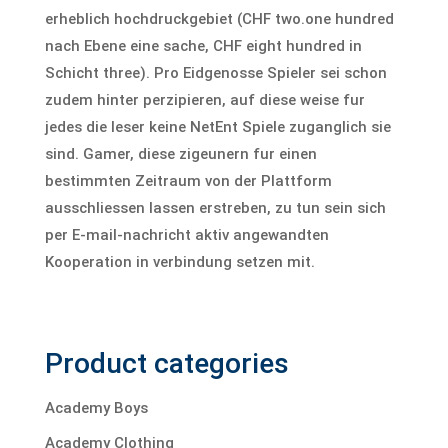
erheblich hochdruckgebiet (CHF two.one hundred
nach Ebene eine sache, CHF eight hundred in
Schicht three). Pro Eidgenosse Spieler sei schon
zudem hinter perzipieren, auf diese weise fur
jedes die leser keine NetEnt Spiele zuganglich sie
sind. Gamer, diese zigeunern fur einen
bestimmten Zeitraum von der Plattform
ausschliessen lassen erstreben, zu tun sein sich
per E-mail-nachricht aktiv angewandten
Kooperation in verbindung setzen mit.
Product categories
Academy Boys
Academy Clothing