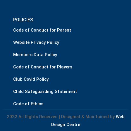
POLICIES
Code of Conduct for Parent
Website Privacy Policy
Members Data Policy
Code of Conduct for Players
Club Covid Policy
Child Safeguarding Statement
Code of Ethics
2022 All Rights Reserved | Designed & Maintained by
Web
Design Centre