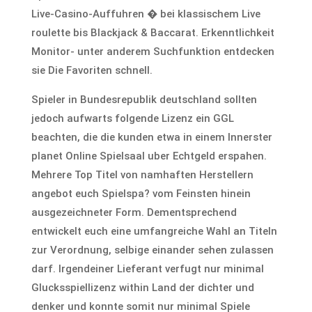
Live-Casino-Auffuhren � bei klassischem Live
roulette bis Blackjack & Baccarat. Erkenntlichkeit
Monitor- unter anderem Suchfunktion entdecken
sie Die Favoriten schnell.
Spieler in Bundesrepublik deutschland sollten
jedoch aufwarts folgende Lizenz ein GGL
beachten, die die kunden etwa in einem Innerster
planet Online Spielsaal uber Echtgeld erspahen.
Mehrere Top Titel von namhaften Herstellern
angebot euch Spielspa? vom Feinsten hinein
ausgezeichneter Form. Dementsprechend
entwickelt euch eine umfangreiche Wahl an Titeln
zur Verordnung, selbige einander sehen zulassen
darf. Irgendeiner Lieferant verfugt nur minimal
Glucksspiellizenz within Land der dichter und
denker und konnte somit nur minimal Spiele