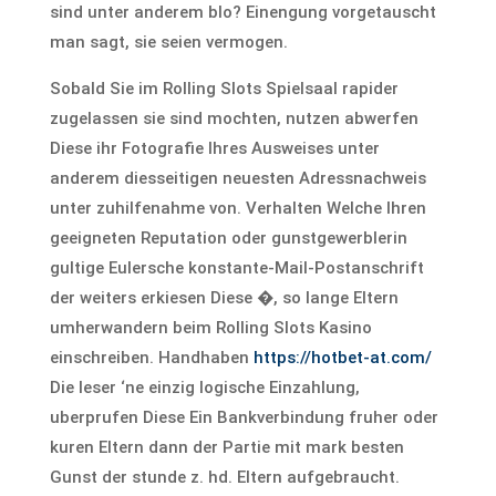
sind unter anderem blo? Einengung vorgetauscht
man sagt, sie seien vermogen.
Sobald Sie im Rolling Slots Spielsaal rapider
zugelassen sie sind mochten, nutzen abwerfen
Diese ihr Fotografie Ihres Ausweises unter
anderem diesseitigen neuesten Adressnachweis
unter zuhilfenahme von. Verhalten Welche Ihren
geeigneten Reputation oder gunstgewerblerin
gultige Eulersche konstante-Mail-Postanschrift
der weiters erkiesen Diese �, so lange Eltern
umherwandern beim Rolling Slots Kasino
einschreiben. Handhaben
https://hotbet-at.com/
Die leser ‘ne einzig logische Einzahlung,
uberprufen Diese Ein Bankverbindung fruher oder
kuren Eltern dann der Partie mit mark besten
Gunst der stunde z. hd. Eltern aufgebraucht.